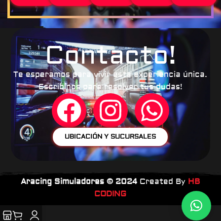
Contacto!
Te esperamos para vivir esta experiencia única.
Escribinos para resolver tus dudas!
UBICACIÓN Y SUCURSALES
Aracing Simuladores ©
2024
Created By
HB
CODING