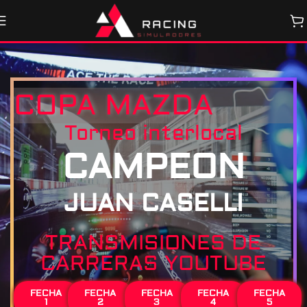
COPA MAZDA
Torneo interlocal
CAMPEON
JUAN CASELLI
TRANSMISIONES DE
CARRERAS YOUTUBE
FECHA
FECHA
FECHA
FECHA
FECHA
1
2
3
4
5