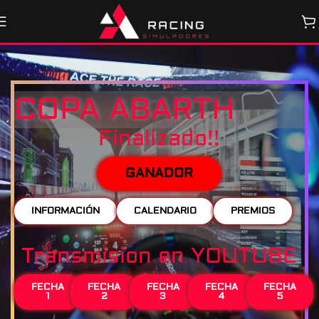
COPA ABARTH
Finalizado!!
GANADOR
INFORMACIÓN
CALENDARIO
PREMIOS
Transmision en YOUTUBE
FECHA
FECHA
FECHA
FECHA
FECHA
1
2
3
4
5