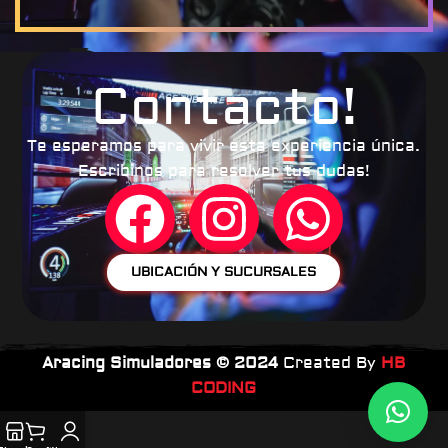
Contacto!
Te esperamos para vivir esta experiencia única.
Escribinos para resolver tus dudas!
UBICACIÓN Y SUCURSALES
Aracing Simuladores ©
2024
Created By
HB
CODING