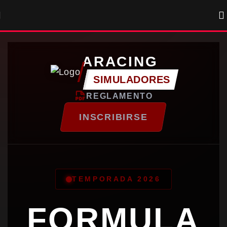
ARACING
SIMULADORES
REGLAMENTO
INSCRIBIRSE
TEMPORADA 2026
FORMULA