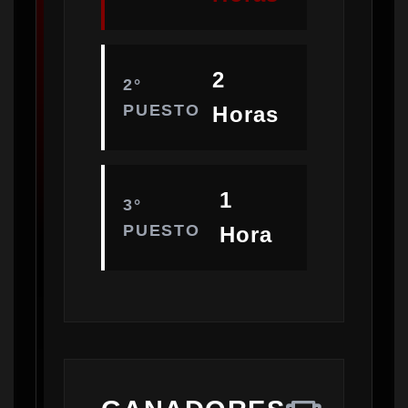
2
2°
PUESTO
Horas
1
3°
PUESTO
Hora