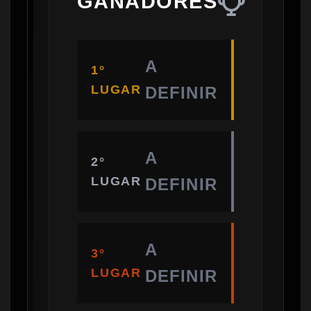
GANADORES
A
1°
LUGAR
DEFINIR
A
2°
LUGAR
DEFINIR
A
3°
LUGAR
DEFINIR