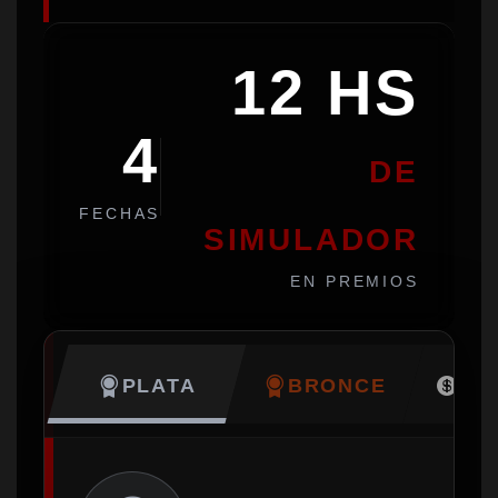
12 HS
4
DE
FECHAS
SIMULADOR
EN PREMIOS
PLATA
BRONCE
VA