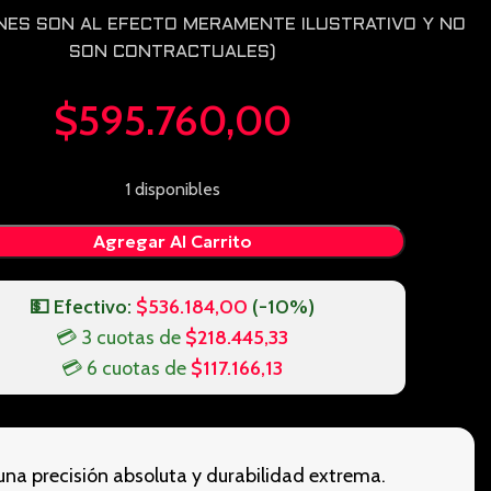
ENES SON AL EFECTO MERAMENTE ILUSTRATIVO Y NO
SON CONTRACTUALES)
$
595.760,00
1 disponibles
Agregar Al Carrito
💵 Efectivo:
$
536.184,00
(-10%)
💳 3 cuotas de
$
218.445,33
💳 6 cuotas de
$
117.166,13
 una precisión absoluta y durabilidad extrema.