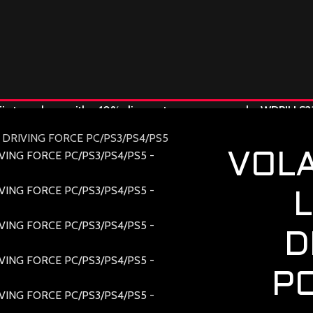
First purchase with a 10% discount, use promo code: WDPILLS2
10% discount, use promo code: WDPILLS23
DRIVING FORCE PC/PS3/PS4/PS5
VOLA
D
P