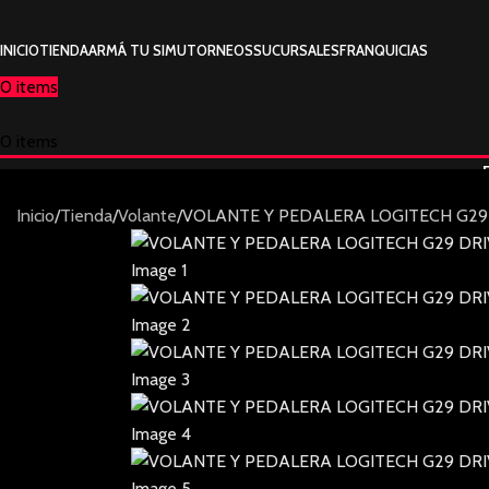
INICIO
TIENDA
ARMÁ TU SIMU
TORNEOS
SUCURSALES
FRANQUICIAS
0
items
0
items
Inicio
Tienda
Volante
VOLANTE Y PEDALERA LOGITECH G29 